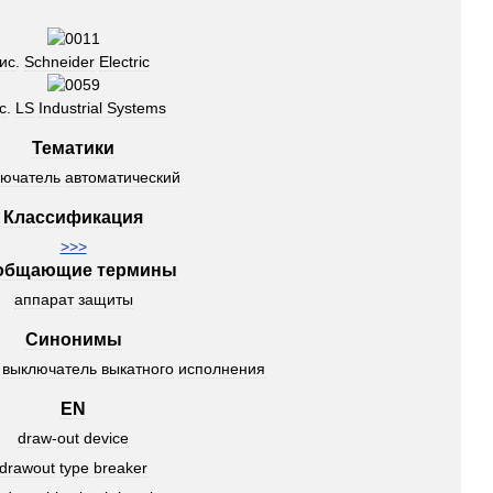
ис
.
Schneider
Electric
с
.
LS
Industrial
Systems
Тематики
лючатель
автоматический
Классификация
>>>
общающие
термины
аппарат
защиты
Синонимы
выключатель
выкатного
исполнения
EN
draw
-
out
device
drawout
type
breaker