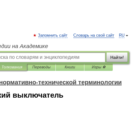
Запомнить сайт
Словарь на свой сайт
RU
едии на Академике
Найти!
Толкования
Переводы
Книги
Игры ⚽
 нормативно-технической терминологии
кий выключатель