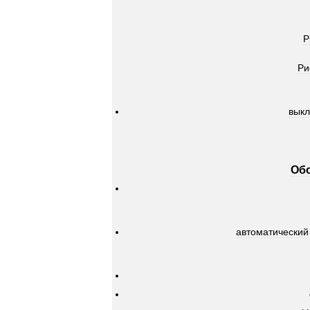
Р
Ри
вык
Об
автоматический