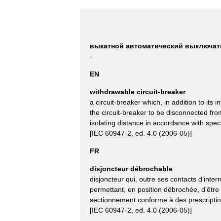
выкатной
автоматический
выключат
-
EN
withdrawable
circuit
-
breaker
a
circuit
-
breaker
which
,
in
addition
to
its
in
the
circuit
-
breaker
to
be
disconnected
fro
isolating
distance
in
accordance
with
spec
[
IEC
60947
-
2
,
ed
.
4
.
0
(
2006
-
05
)]
FR
disjoncteur
débrochable
disjoncteur
qui
,
outre
ses
contacts
d
’
inter
permettant
,
en
position
débrochée
,
d
’
être
sectionnement
conforme
à
des
prescripti
[
IEC
60947
-
2
,
ed
.
4
.
0
(
2006
-
05
)]