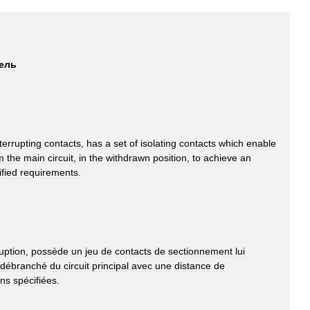
ель
terrupting
contacts
,
has
a
set
of
isolating
contacts
which
enable
m
the
main
circuit
,
in
the
withdrawn
position
,
to
achieve
an
ified
requirements
.
ruption
,
possède
un
jeu
de
contacts
de
sectionnement
lui
débranché
du
circuit
principal
avec
une
distance
de
ons
spécifiées
.