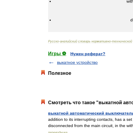
wit
d
Русско
-
английский
словарь
нормативно
-
технической
Игры ⚽
Нужен реферат?
выкатное устройство
Полезное
Смотреть что такое "выкатной авт
выкатной автоматический выключател
addition to its interrupting contacts, has a se
disconnected from the main circuit, in the w
переводчика