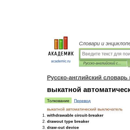
Словари и энциклоп
academic.ru
Русско-английский словарь нормативно-технической терминологии
Русско-английский словарь
выкатной автоматичес
Толкование
Перевод
выкатной
автоматический
выключатель
withdrawable
circuit
-
breaker
drawout
type
breaker
draw
-
out
device