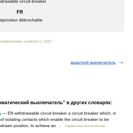
hdrawable
circuit
-
breaker
FR
isjoncteur
débrochable
терминологии
.
academic
.
ru
.
2015
.
выкатной выключатель
оматический выключатель" в других словарях:
ь
— EN withdrawable circuit breaker a circuit breaker which, in
t of isolating contacts which enable the circuit breaker to be
ithdrawn position, to achieve an …
Справочник технического