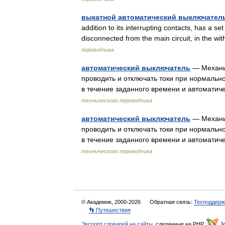
выкатной автоматический выключател
addition to its interrupting contacts, has a se
disconnected from the main circuit, in the w
переводчика
автоматический выключатель
— Механич
проводить и отключать токи при нормально
в течение заданного времени и автомати
технического переводчика
автоматический выключатель
— Механич
проводить и отключать токи при нормально
в течение заданного времени и автомати
технического переводчика
© Академик, 2000-2026
Обратная связь:
Техподдерж
👣 Путешествия
Экспорт словарей на сайты
, сделанные на PHP,
Jo