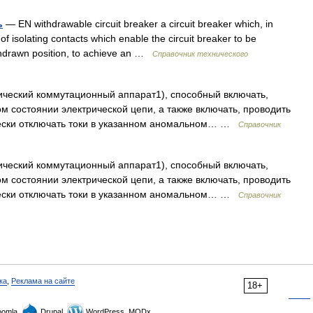
ь
— EN withdrawable circuit breaker a circuit breaker which, in
t of isolating contacts which enable the circuit breaker to be
ithdrawn position, to achieve an …
Справочник технического
еский коммутационный аппарат1), способный включать,
м состоянии электрической цепи, а также включать, проводить
чески отключать токи в указанном аномальном… …
Справочник
еский коммутационный аппарат1), способный включать,
м состоянии электрической цепи, а также включать, проводить
чески отключать токи в указанном аномальном… …
Справочник
ка
,
Реклама на сайте
18+
omla,
Drupal,
WordPress, MODx.